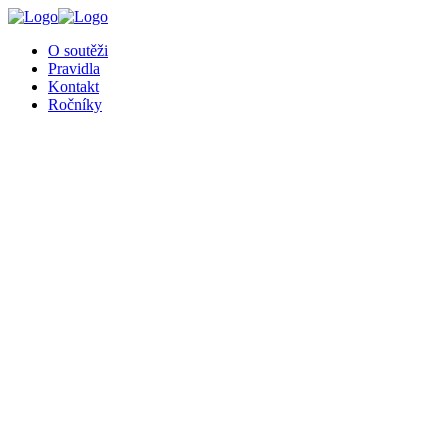
╳
O soutěži
Pravidla
Kontakt
Ročníky