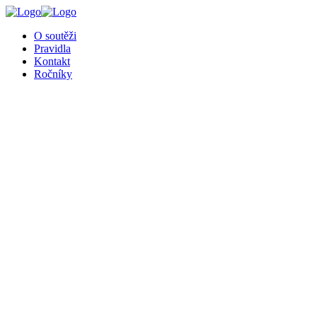
╳
O soutěži
Pravidla
Kontakt
Ročníky