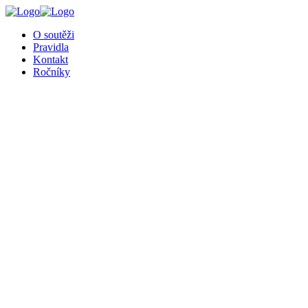
╳
O soutěži
Pravidla
Kontakt
Ročníky