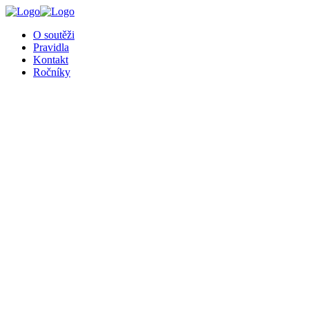
╳
O soutěži
Pravidla
Kontakt
Ročníky