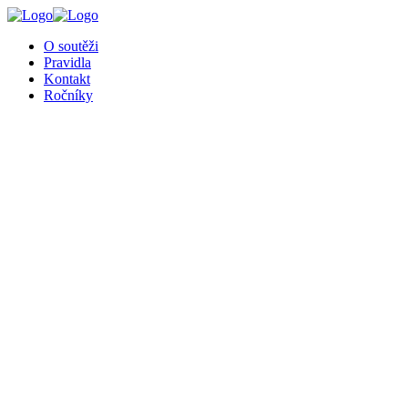
╳
O soutěži
Pravidla
Kontakt
Ročníky