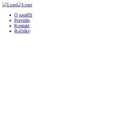
╳
O soutěži
Pravidla
Kontakt
Ročníky