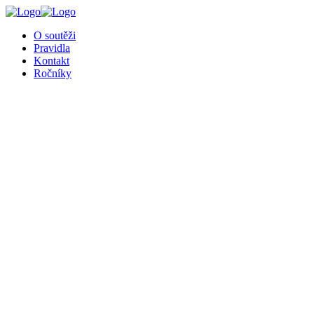
╳
O soutěži
Pravidla
Kontakt
Ročníky