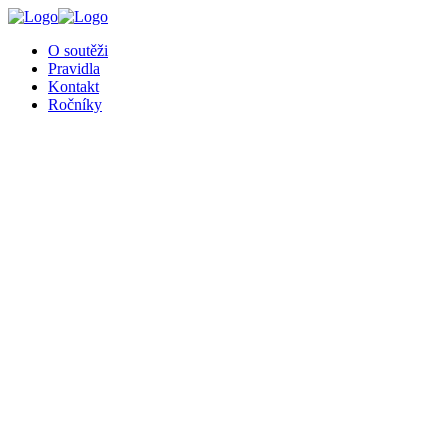
╳
O soutěži
Pravidla
Kontakt
Ročníky