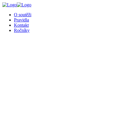
╳
O soutěži
Pravidla
Kontakt
Ročníky