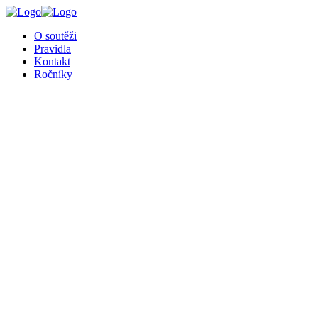
╳
O soutěži
Pravidla
Kontakt
Ročníky