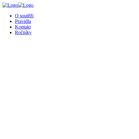
╳
O soutěži
Pravidla
Kontakt
Ročníky