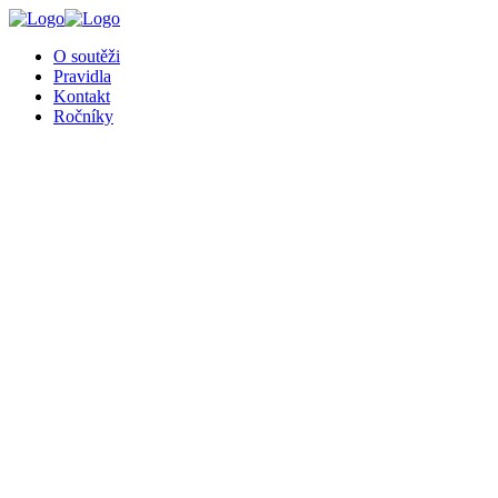
╳
O soutěži
Pravidla
Kontakt
Ročníky