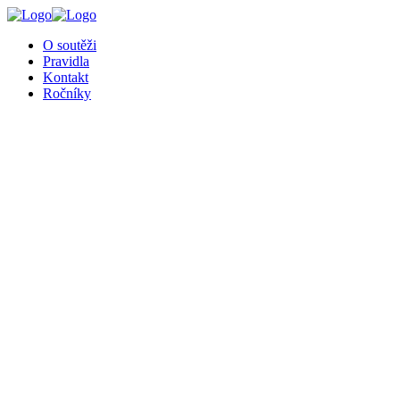
╳
O soutěži
Pravidla
Kontakt
Ročníky