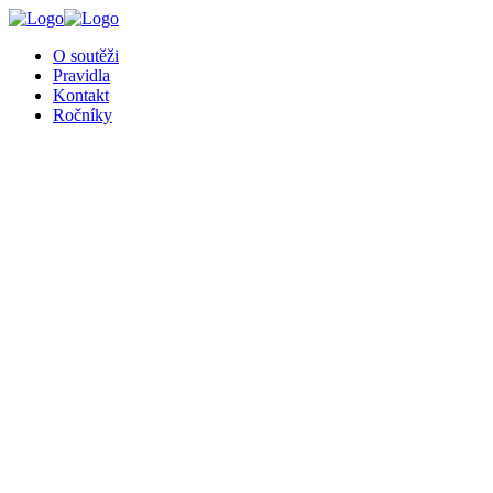
╳
O soutěži
Pravidla
Kontakt
Ročníky