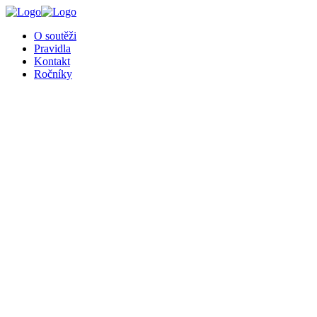
╳
O soutěži
Pravidla
Kontakt
Ročníky