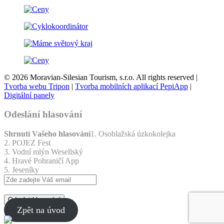
© 2026 Moravian-Silesian Tourism, s.r.o. All rights reserved |
Tvorba webu Tripon
|
Tvorba mobilních aplikací PepiApp
|
Digitální panely
Odeslání hlasování
Shrnutí Vašeho hlasování
1. Osoblažská úzkokolejka
2. POJEZ Fest
3. Vodní mlýn Wesellský
4. Hravé Pohraničí App
5. Jeseníky
Odeslat hlasování
Zpět na úvod