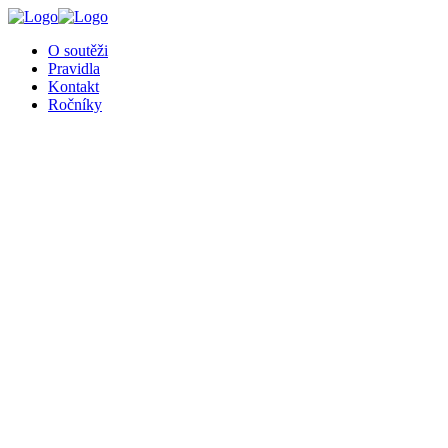
╳
O soutěži
Pravidla
Kontakt
Ročníky