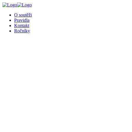
╳
O soutěži
Pravidla
Kontakt
Ročníky