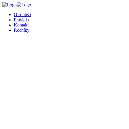
╳
O soutěži
Pravidla
Kontakt
Ročníky