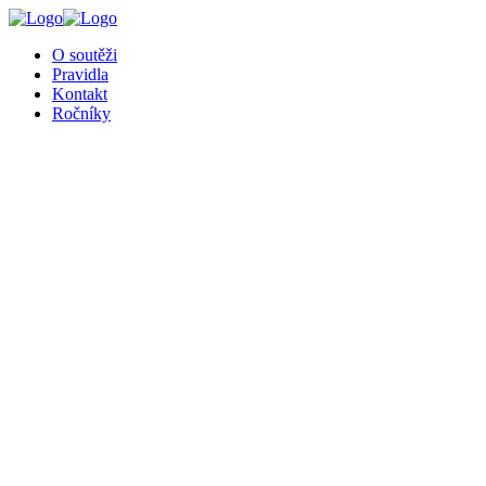
╳
O soutěži
Pravidla
Kontakt
Ročníky