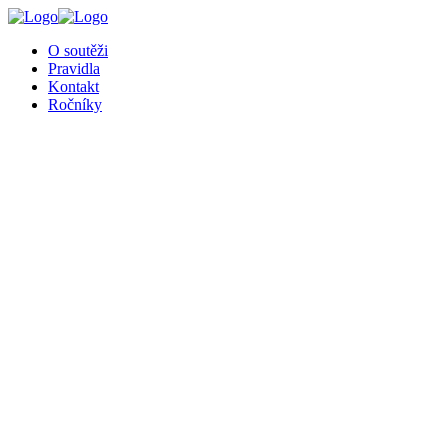
╳
O soutěži
Pravidla
Kontakt
Ročníky