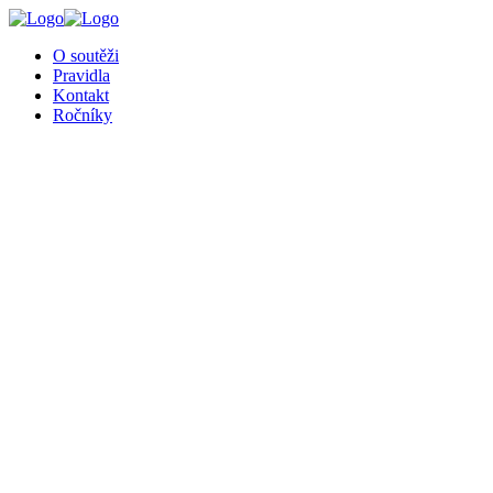
╳
O soutěži
Pravidla
Kontakt
Ročníky