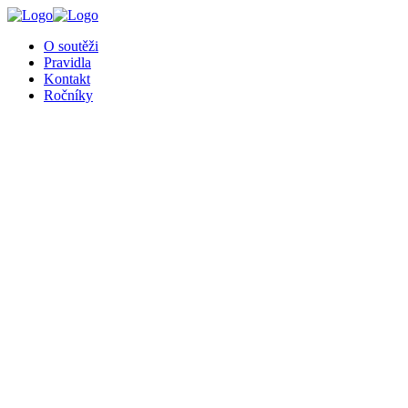
╳
O soutěži
Pravidla
Kontakt
Ročníky