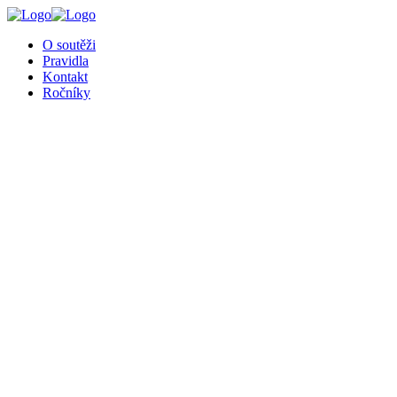
╳
O soutěži
Pravidla
Kontakt
Ročníky