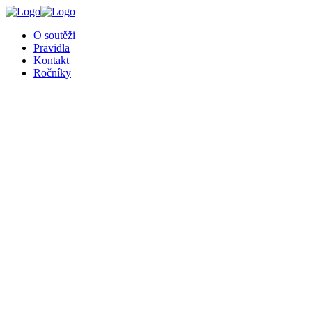
╳
O soutěži
Pravidla
Kontakt
Ročníky