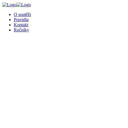
╳
O soutěži
Pravidla
Kontakt
Ročníky