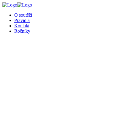
╳
O soutěži
Pravidla
Kontakt
Ročníky