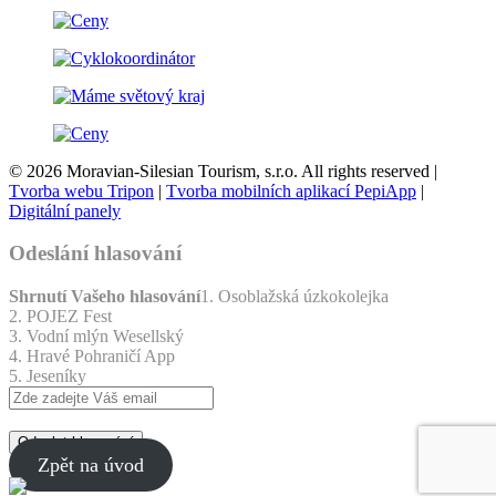
© 2026 Moravian-Silesian Tourism, s.r.o. All rights reserved |
Tvorba webu Tripon
|
Tvorba mobilních aplikací PepiApp
|
Digitální panely
Odeslání hlasování
Shrnutí Vašeho hlasování
1. Osoblažská úzkokolejka
2. POJEZ Fest
3. Vodní mlýn Wesellský
4. Hravé Pohraničí App
5. Jeseníky
Odeslat hlasování
Zpět na úvod