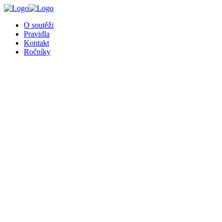
╳
O soutěži
Pravidla
Kontakt
Ročníky