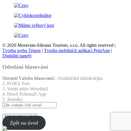
© 2026 Moravian-Silesian Tourism, s.r.o. All rights reserved |
Tvorba webu Tripon
|
Tvorba mobilních aplikací PepiApp
|
Digitální panely
Odeslání hlasování
Shrnutí Vašeho hlasování
1. Osoblažská úzkokolejka
2. POJEZ Fest
3. Vodní mlýn Wesellský
4. Hravé Pohraničí App
5. Jeseníky
Odeslat hlasování
Zpět na úvod