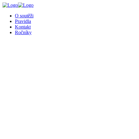
╳
O soutěži
Pravidla
Kontakt
Ročníky