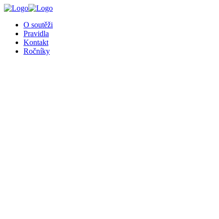
╳
O soutěži
Pravidla
Kontakt
Ročníky