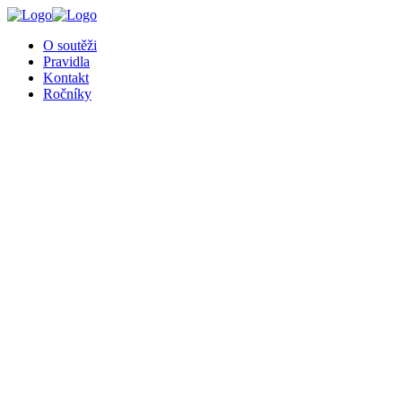
╳
O soutěži
Pravidla
Kontakt
Ročníky