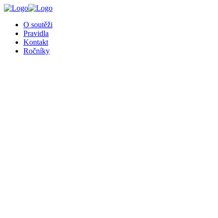
╳
O soutěži
Pravidla
Kontakt
Ročníky