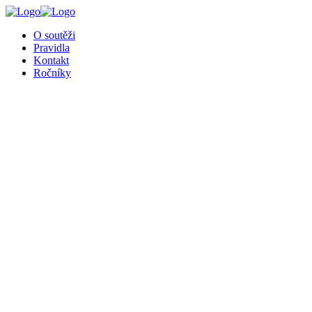
╳
O soutěži
Pravidla
Kontakt
Ročníky