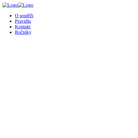
╳
O soutěži
Pravidla
Kontakt
Ročníky