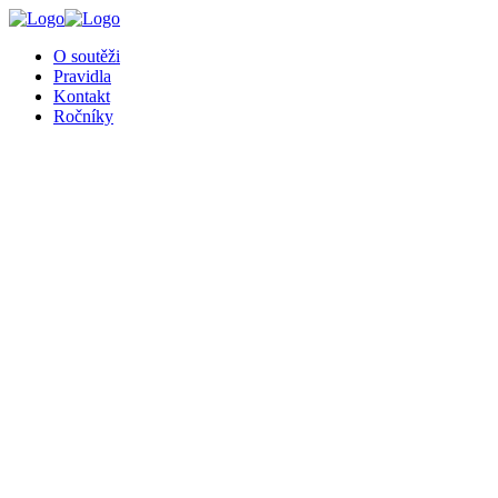
╳
O soutěži
Pravidla
Kontakt
Ročníky