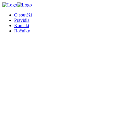
╳
O soutěži
Pravidla
Kontakt
Ročníky