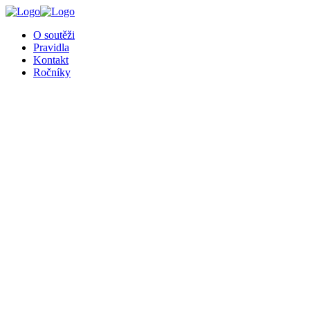
╳
O soutěži
Pravidla
Kontakt
Ročníky