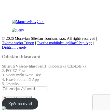
© 2026 Moravian-Silesian Tourism, s.r.o. All rights reserved |
Tvorba webu Tripon
|
Tvorba mobilních aplikací PepiApp
|
Digitální panely
Odeslání hlasování
Shrnutí Vašeho hlasování
1. Osoblažská úzkokolejka
2. POJEZ Fest
3. Vodní mlýn Wesellský
4. Hravé Pohraničí App
5. Jeseníky
Odeslat hlasování
Zpět na úvod