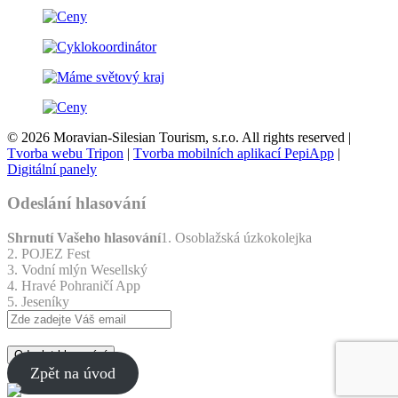
© 2026 Moravian-Silesian Tourism, s.r.o. All rights reserved |
Tvorba webu Tripon
|
Tvorba mobilních aplikací PepiApp
|
Digitální panely
Odeslání hlasování
Shrnutí Vašeho hlasování
1. Osoblažská úzkokolejka
2. POJEZ Fest
3. Vodní mlýn Wesellský
4. Hravé Pohraničí App
5. Jeseníky
Odeslat hlasování
Zpět na úvod