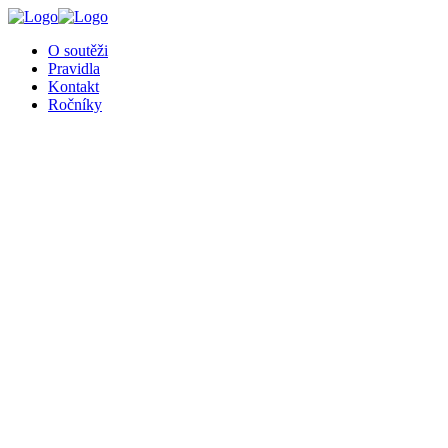
╳
O soutěži
Pravidla
Kontakt
Ročníky