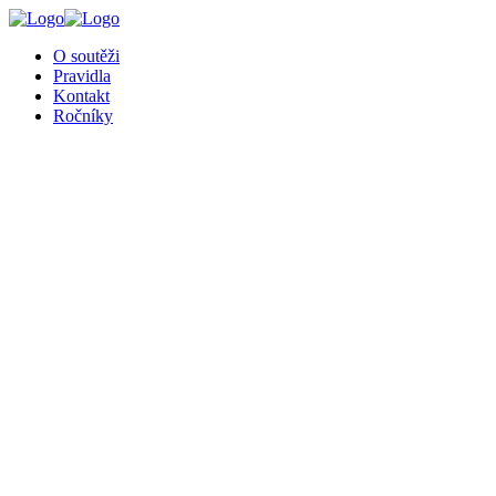
╳
O soutěži
Pravidla
Kontakt
Ročníky