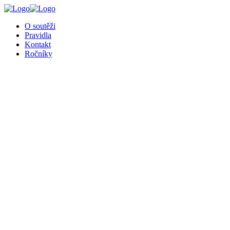
╳
O soutěži
Pravidla
Kontakt
Ročníky