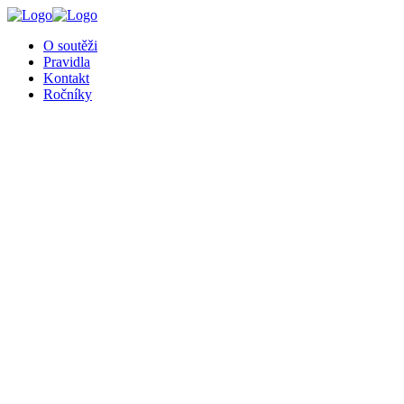
╳
O soutěži
Pravidla
Kontakt
Ročníky