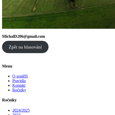
MichalD206@gmail.com
Zpět na hlasování
Menu
O soutěži
Pravidla
Kontakt
Ročníky
Ročníky
2024/2025
2023