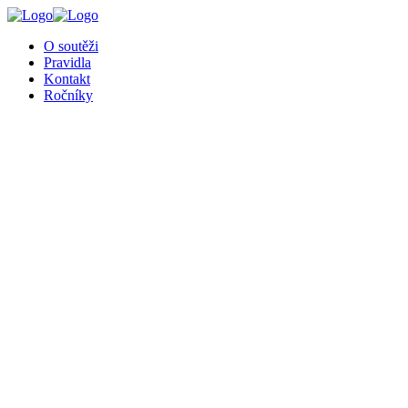
╳
O soutěži
Pravidla
Kontakt
Ročníky