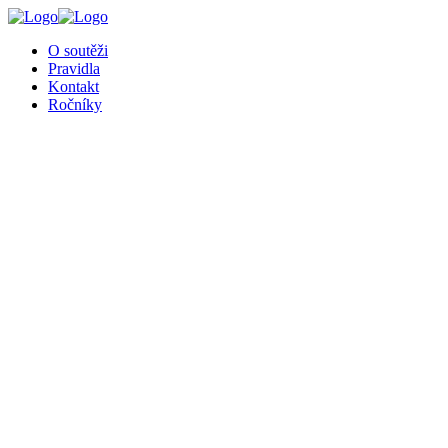
╳
O soutěži
Pravidla
Kontakt
Ročníky