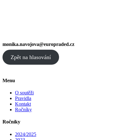
monika.navojova@europraded.cz
Zpět na hlasování
Menu
O soutěži
Pravidla
Kontakt
Ročníky
Ročníky
2024/2025
2023