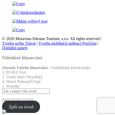
© 2026 Moravian-Silesian Tourism, s.r.o. All rights reserved |
Tvorba webu Tripon
|
Tvorba mobilních aplikací PepiApp
|
Digitální panely
Odeslání hlasování
Shrnutí Vašeho hlasování
1. Osoblažská úzkokolejka
2. POJEZ Fest
3. Vodní mlýn Wesellský
4. Hravé Pohraničí App
5. Jeseníky
Odeslat hlasování
Zpět na úvod