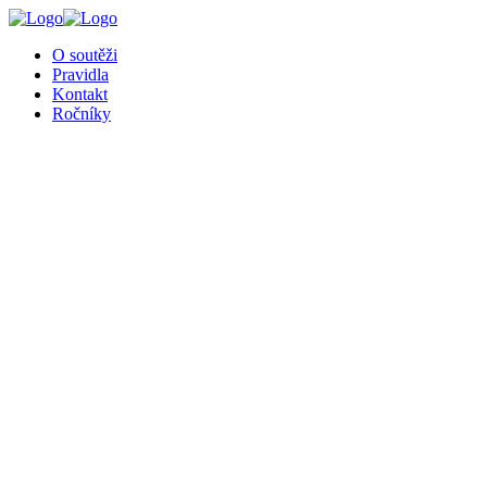
╳
O soutěži
Pravidla
Kontakt
Ročníky