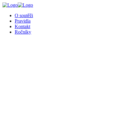
╳
O soutěži
Pravidla
Kontakt
Ročníky