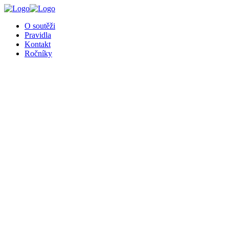
╳
O soutěži
Pravidla
Kontakt
Ročníky