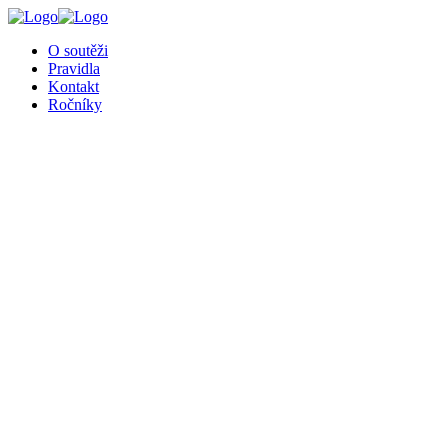
╳
O soutěži
Pravidla
Kontakt
Ročníky