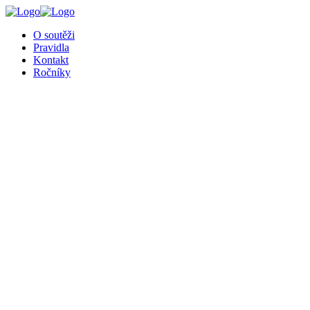
╳
O soutěži
Pravidla
Kontakt
Ročníky