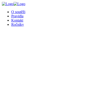
╳
O soutěži
Pravidla
Kontakt
Ročníky